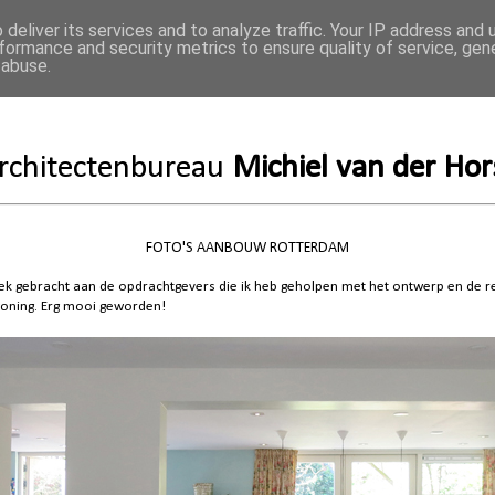
deliver its services and to analyze traffic. Your IP address and
formance and security metrics to ensure quality of service, ge
 abuse.
CTEN
WERKWIJZE
BUREAU
CONTACT
rchitectenbureau
Michiel van der Hor
FOTO'S AANBOUW ROTTERDAM
k gebracht aan de opdrachtgevers die ik heb geholpen met het ontwerp en de re
oning. Erg mooi geworden!