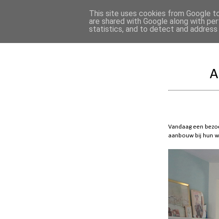
This site uses cookies from Google to 
are shared with Google along with per
statistics, and to detect and address
NIEUWS
PROJE
A
Vandaag een bezoe
aanbouw bij hun w