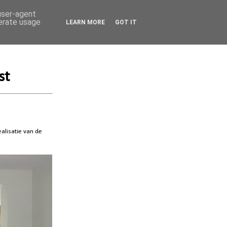
 user-agent
nerate usage
LEARN MORE
GOT IT
st
alisatie van de